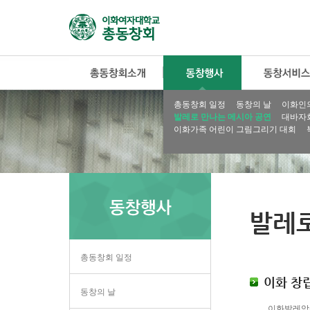
총동창회 일정
동창의 날
이화인
발레로 만나는 메시아 공연
대바자
이화가족 어린이 그림그리기 대회
발레로
총동창회 일정
이화 창립
동창의 날
이화발레앙