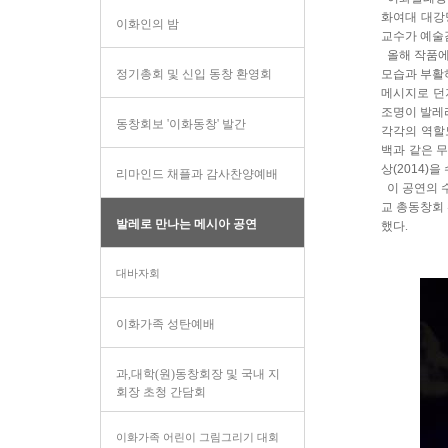
화여대 대강
이화인의 밤
교수가 예술
올해 작품에
정기총회 및 신입 동창 환영회
모습과 부활
메시지로 던
조명이 발레
동창회보 '이화동창' 발간
각각의 역할
백과 같은 
상
(2014)
을
리마인드 채플과 감사찬양예배
이 공연의
교 총동창회
발레로 만나는 메시아 공연
했다.
대바자회
이화가족 성탄예배
과,대학(원)동창회장 및 국내 지
회장 초청 간담회
이화가족 어린이 그림그리기 대회