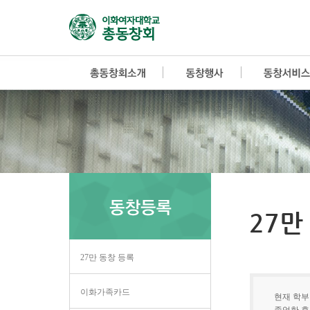
27만
27만 동창 등록
이화가족카드
현재 학부