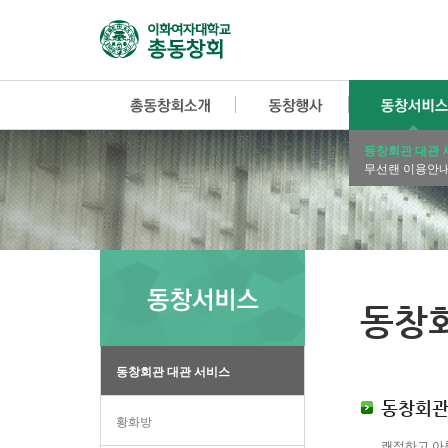
동창회관 대관 
무선랜 이용안
동창
동창회관 대관 서비스
동창회관
황화방
쾌적하고 아