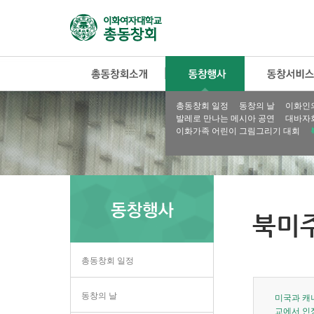
총동창회 일정
동창의 날
이화인
발레로 만나는 메시아 공연
대바자
이화가족 어린이 그림그리기 대회
북미
총동창회 일정
동창의 날
미국과 캐
교에서 인