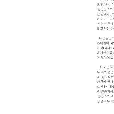
오후 6시부
‘총장님과의
단 관계자, 
아노 00)·
여 명이 무대
맡고 있는 한
다음날인 10
후배들이 자
관장(국외소
최지인 애틀랜
이 무대에 
이 기간 워싱
두 대의 관
념관, 워싱턴
만찬에 앞서 
오전 8시 3
박우빈(피아노
‘총장과의 
정을 마무리