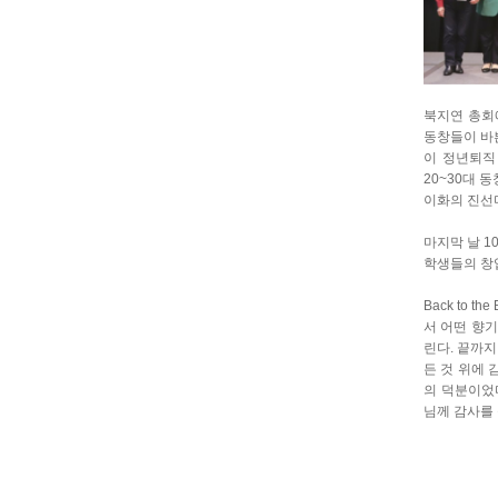
북지연 총회에
동창들이 바쁜
이 정년퇴직
20~30대
이화의 진선
마지막 날 1
학생들의 창
Back to
서 어떤 향
린다. 끝까지
든 것 위에
의 덕분이었
님께 감사를