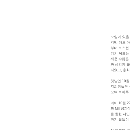
모임이 있을
각만 해도 
부터 보스턴 
리의 목표는 
세운 수많은
과 섬김의 불
되었고, 총회
첫날인 10
지회장들은 
모여 북미주
이어 10월 
과 MIT공과대
을 향한 시민
까지 곁들여 