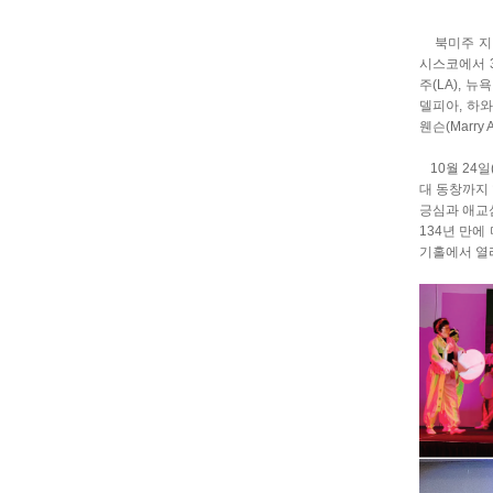
북미주 지회연합
시스코에서 3
주(LA), 
델피아, 하와
웬슨(Marr
10월 24일
대 동창까지 
긍심과 애교
134년 만에
기홀에서 열리