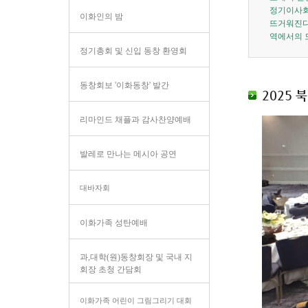
정기이사회
이화인의 밤
뜨거워진다
역에서의 
정기총회 및 신입 동창 환영회
동창회보 '이화동창' 발간
2025 
리마인드 채플과 감사찬양예배
발레로 만나는 메시아 공연
대바자회
이화가족 성탄예배
과,대학(원)동창회장 및 국내 지
회장 초청 간담회
이화가족 어린이 그림그리기 대회