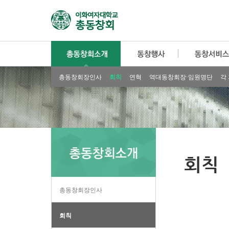
총동창회장인사
회칙
연혁
역대동창회장·임원명단
각
회칙
총동창회장인사
회칙