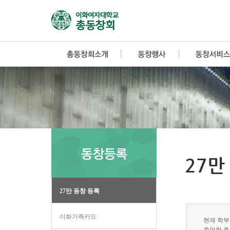
27만
27만 동창 등록
이화가족카드
현재 학부