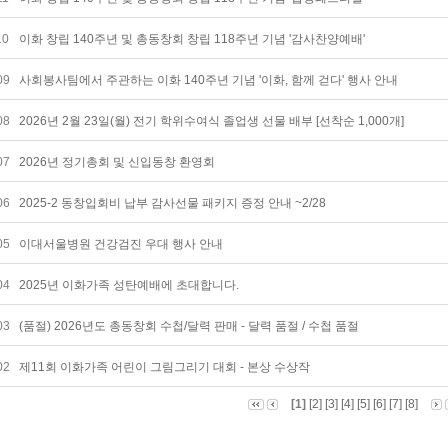
10
이화 창립 140주년 및 총동창회 창립 118주년 기념 '감사찬양예배'
09
사회봉사팀에서 주관하는 이화 140주년 기념 '이화, 함께 걷다' 행사 안내
08
2026년 2월 23일(월) 전기 학위수여식 졸업생 선물 배부 [선착순 1,000개]
07
2026년 정기총회 및 신입동창 환영회
06
2025-2 동창입회비 납부 감사선물 패키지 증정 안내 ~2/28
05
이대서울병원 건강검진 우대 행사 안내
04
2025년 이화가족 성탄예배에 초대합니다.
03
(품절) 2026년도 총동창회 수첩/달력 판매 - 달력 품절 / 수첩 품절
02
제11회 이화가족 어린이 그림그리기 대회 - 본상 수상작
[1]
[2]
[3]
[4]
[5]
[6]
[7]
[8]