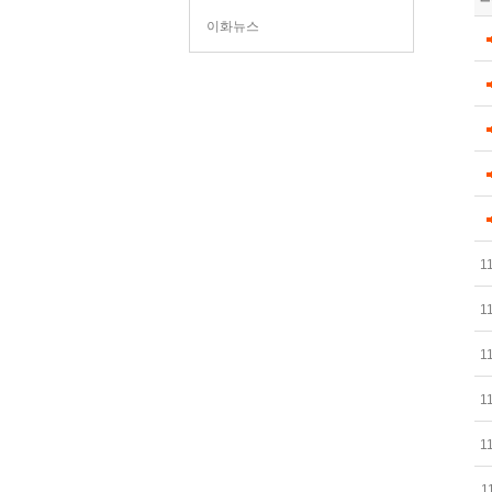
이화뉴스
1
1
1
1
1
1