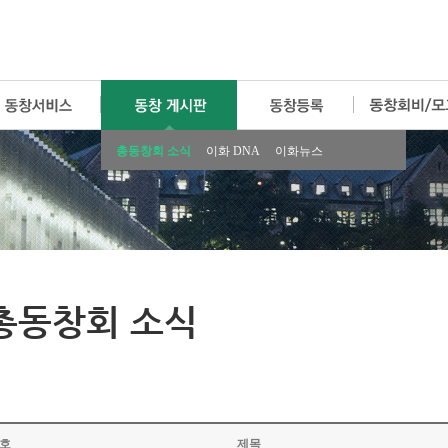
총동창회 소식
이화 DNA
이화뉴스
총동창회 소식
호
제목