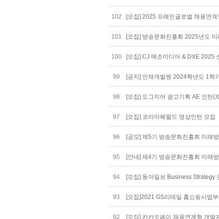
102
[모집] 2025 프레인글로벌 채용연
101
[모집] 방송문화진흥회 2025년도 
100
[모집] CJ 메조미디어 & DXE 20
99
[공지] 인재개발원 2024학년도 1
98
[모집] 도그지어 광고기획 AE 인턴(채
97
[모집] 코리아헤럴드 영상인턴 모집
96
[공모] 제5기 방송문화진흥회 미래
95
[안내] 제4기 방송문화진흥회 미래
94
[모집] 동아일보 Business Strategy
93
[모집]2021 GS리테일 홈쇼핑사업부(
92
[모집] 카카오페이 채용연계형 개발자 