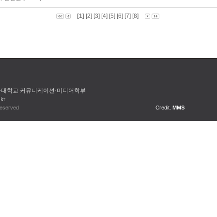
[1]
[2]
[3]
[4]
[5]
[6]
[7]
[8]
여자대학교
커뮤니케이션·미디어학부
kr
.
s University. All Right Reserved
Credit.
MMS