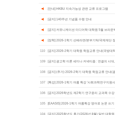
[안내] HKBU 지속가능성 관련 교류 프로그램
[공지] 140주년 기념품 수령 안내
[공지] 커뮤니케이션 미디어학 대학원 5월 브라운
[장학] 2026-1학기 선배라면/본부기탁/국제재단 장학금
110
[공지] 2026-2학기 대학원 학점교류 안내(국방대
109
[공지] 광고학 이론 세미나 커넥티즘 : 연결의 시
108
[공지] (추가) 2026-2학기 대학원 학점교류 안
107
[특강] 2026-1학기 여름 특강 '사회과학연구지원사업(SS
106
[공지] 2026학년도 제2학기 연구윤리 교과목 수
105
[EAASIS] 2026-1학기 여름특강 영어로 논문 쓰기 (Acade
104
[공지] 2025학년도 후기(2026년 8월) 일반 대