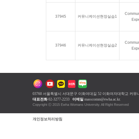
Communi
37945
커뮤니케이션현장실습1
Expe
Communi
37946
커뮤니케이션현장실습2
Expe
03760 서울특별시 서대문구 이화여대길 52 이화여자대학교
커뮤
대표전화
02-3277-2233
이메일
masscomm@ewha.ac.kr
.
Copyright ⓒ 2015 Ewha Womans Unive
개인정보처리방침