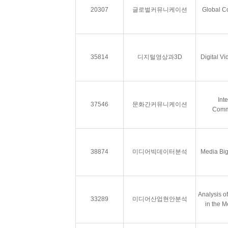
20307
글로벌커뮤니케이션
Global C
35814
디지털영상과3D
Digital V
Inte
37546
문화간커뮤니케이션
Comm
38874
미디어빅데이터분석
Media Big
Analysis o
33289
미디어산업현안분석
in the M