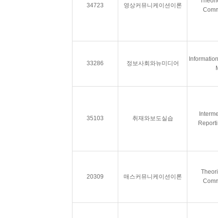
Theori
34723
영상커뮤니케이션이론
Comm
Informatio
33286
정보사회와뉴미디어
Interm
35103
취재와보도실습
Reporti
Theori
20309
매스커뮤니케이션이론
Comm