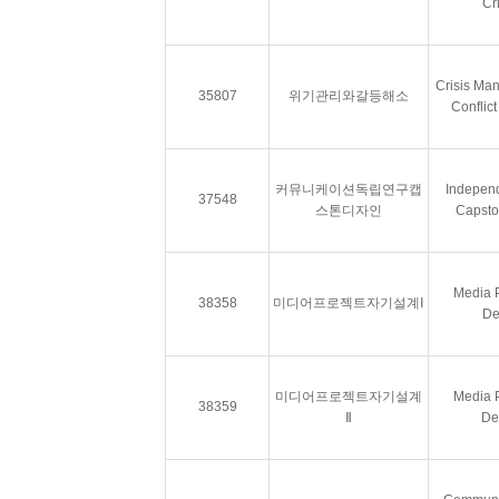
Cr
Crisis Ma
35807
위기관리와갈등해소
Conflict
커뮤니케이션독립연구캡
Independ
37548
스톤디자인
Capsto
Media P
38358
미디어프로젝트자기설계Ⅰ
De
미디어프로젝트자기설계
Media P
38359
Ⅱ
De