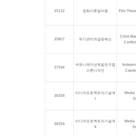
35132
영화이론및비평
Film Theor
Crisis M
35807
위기관리와갈등해소
Conflic
커뮤니케이션독립연구캡
Indepen
37548
스톤디자인
Capst
미디어프로젝트자기설계
Media 
38358
I
D
미디어프로젝트자기설계
Media 
38359
II
D