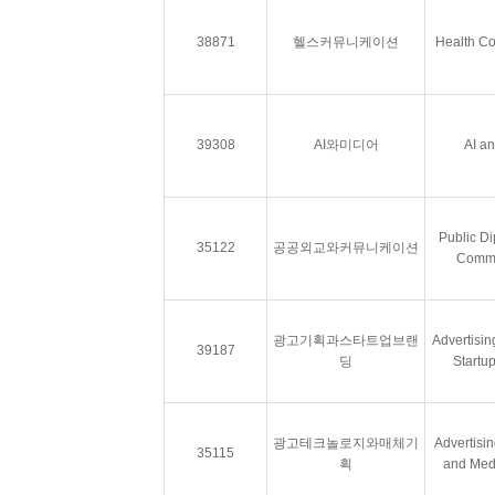
38871
헬스커뮤니케이션
Health C
39308
AI와미디어
AI a
Public D
35122
공공외교와커뮤니케이션
Commu
광고기획과스타트업브랜
Advertisin
39187
딩
Startu
광고테크놀로지와매체기
Advertisi
35115
획
and Med