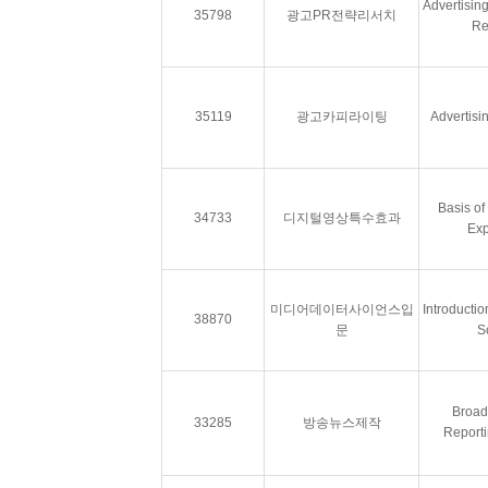
Advertisin
35798
광고PR전략리서치
Re
35119
광고카피라이팅
Advertisi
Basis of
34733
디지털영상특수효과
Exp
미디어데이터사이언스입
Introducti
38870
문
S
Broad
33285
방송뉴스제작
Reporti