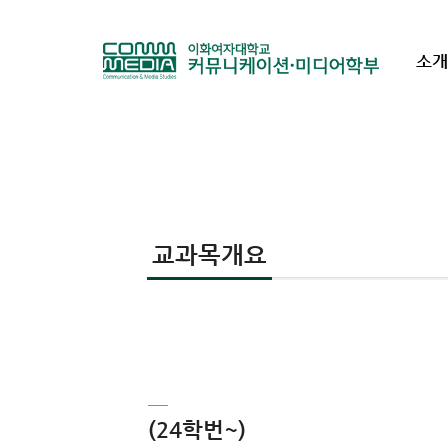
소개
교과목개요
(24학번~)