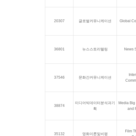
20307
글로벌커뮤니케이션
Global C
36801
뉴스스토리텔링
News St
Inte
37546
문화간커뮤니케이션
Commu
미디어빅데이터분석과기
Media Big 
38874
획
and 
Film T
35132
영화이론및비평