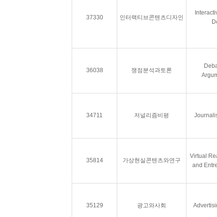
Interact
37330
인터랙티브콘텐츠디자인
D
Deba
36038
쟁점분석과토론
Argum
34711
저널리즘비평
Journali
Virtual Re
35814
가상현실콘텐츠와연구
and Entr
35129
광고와사회
Advertisi