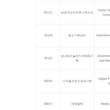
Public D
35122
공공외교와커뮤니케이션
Comm
35118
광고기획관리
Advertisi
광고테크놀로지와매체기
Advertisi
35115
획
and Med
Digital 
36044
디지털프로모션과사회
S
38872
매체철학
Media 