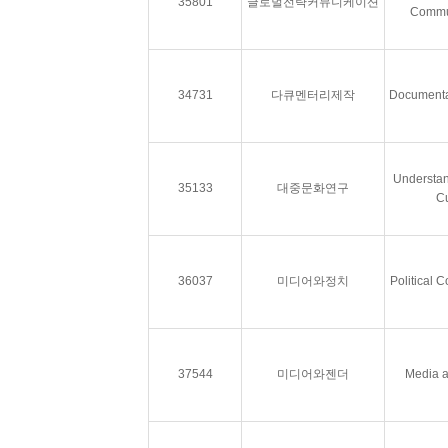
35801
글로벌전략커뮤니케이션
Commu
34731
다큐멘터리제작
Documenta
Understan
35133
대중문화연구
Cu
36037
미디어와정치
Political 
37544
미디어와젠더
Media 