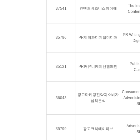
The Int
37541
컨텐츠비즈니스의이해
Conten
PR Writin
35796
PR제작과디지털미디어
Digi
Publi
35121
PR커뮤니케이션캠페인
Ca
Consumer 
광고마케팅전략과소비자
36043
Advertisi
심리분석
S
Adverti
35799
광고크리에이티브
S