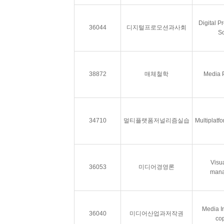
Digital P
36044
디지털프로모션과사회
So
38872
매체철학
Media 
34710
멀티플랫폼저널리즘실습
Multiplatf
Visu
36053
미디어경영론
man
Media I
36040
미디어산업과저작권
cop