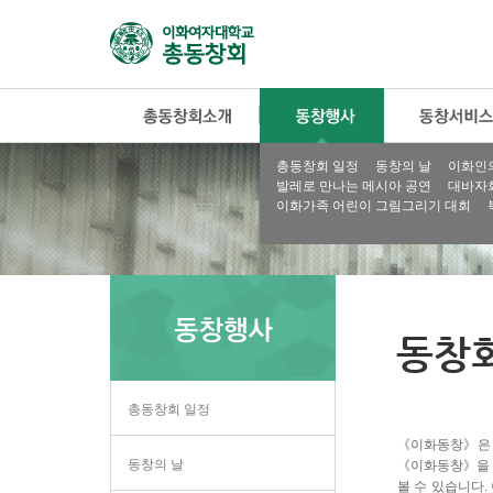
총동창회 일정
동창의 날
이화인
발레로 만나는 메시아 공연
대바자
이화가족 어린이 그림그리기 대회
동창회
총동창회 일정
《이화동창》은 
동창의 날
《이화동창》을 
볼 수 있습니다.