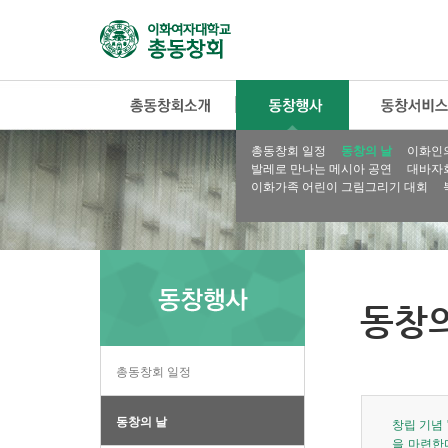
총동창회 일정
동창의 날
이화인
발레로 만나는 메시아 공연
대바자
이화가족 어린이 그림그리기 대회
동창의
총동창회 일정
동창의 날
창립 기념 
을 마련한다