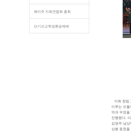
북미주 지회연합회 총회
단기선교학생환송예배
이화 창립 1
이루는 오월
억과 우정을 
진행됐다. 이
김영주·남상택
상봉 동창을 