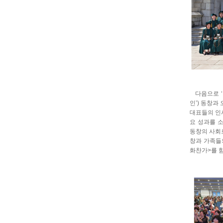
다음으로 ‘영
인’) 동창과
대표들의 인사
요 성과를 소
동창의 사회로
창과 가족들
화찬가>를 함