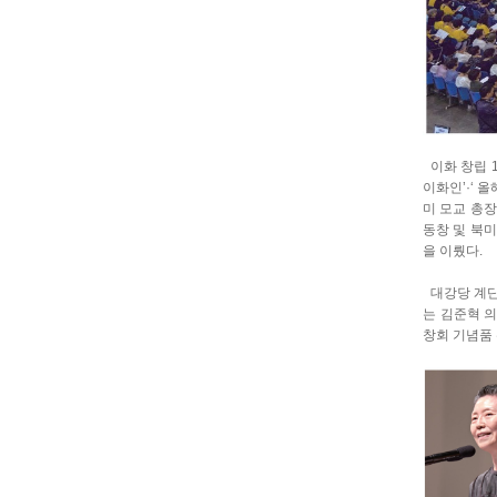
이화 창립 1
이화인’·‘ 
미 모교 총장
동창 및 북미
을 이뤘다.
대강당 계단
는 김준혁 
창회 기념품