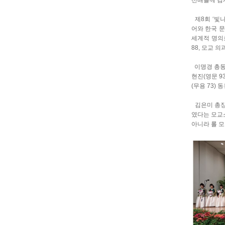
선배들께 감
제8회 ‘빛나
어와 한국 
세계적 명의
88, 모교 
이명경 총동창
현진(영문 9
(무용 73)
김은미 총장
였다는 모교
아니라 롤 모