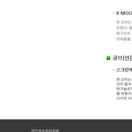
K-MO
본 강의는
유한다. 
회구조의 
전제들을 
큐브(인
스크린에
본 강의는
간의 몸과
테크놀로지
몸 변형과
사이트 사
개인정보처리방침