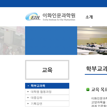
소개
학부교
학부교과목
교육 목
대학원 협동과정
대중강좌
이화인문과학
교양과목을 
기획강연
경계 인문학