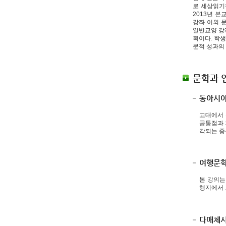
로 세상읽기>
2013년 
강좌 이외 문
일반교양 강
획이다. 학
문적 성과의
문학과 
동아시아
고대에서 
공통점과 
각되는 중
여행문학
본 강의는
행지에서 
다매체시