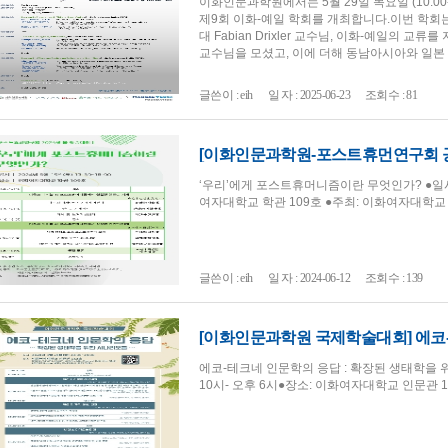
이화인문과학원에서는 5월 29일 목요일 (10:00
제9회 이화-예일 학회를 개최합니다.이번 학
대 Fabian Drixler 교수님, 이화-예일의 
교수님을 모셨고, 이에 더해 동남아시아와 일본 
의 외부 교수님을 더 초청했습니다.도시는 어떻게
것과 변해온 것은 무엇인지에 대해 문학...
글쓴이 : eih
일 자 : 2025-06-23
조회수 : 81
‘우리’에게 포스트휴머니즘이란 무엇인가? ●일시: 20
여자대학교 학관 109호 ●주최: 이화여자대학
글쓴이 : eih
일 자 : 2024-06-12
조회수 : 139
에코-테크네 인문학의 응답 : 확장된 생태학을 위한
10시- 오후 6시●장소: 이화여자대학교 인문관