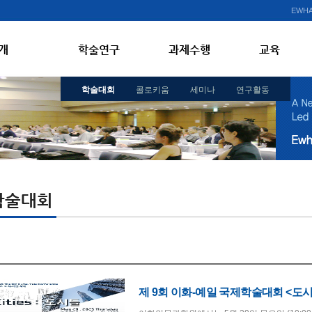
EWHA
개
학술연구
과제수행
교육
학술대회
콜로키움
세미나
연구활동
학술대회
제 9회 이화-예일 국제학술대회 <도시들(c