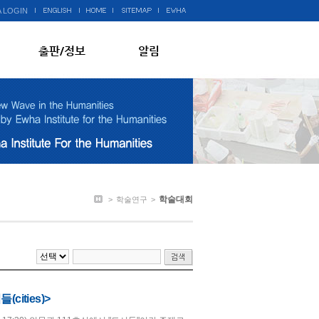
 LOGIN
출판/정보
알림
학술대회
>
학술연구
>
ities)>