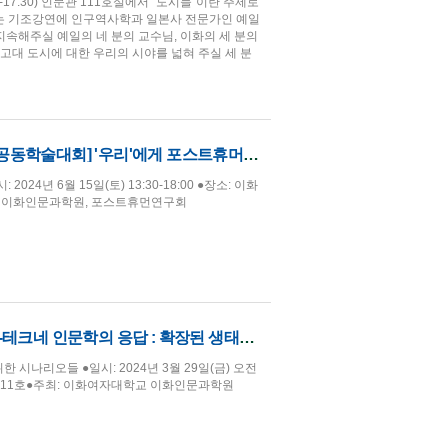
-17:30) 인문관 111호실에서 "도시들"이란 주제로
회는 기조강연에 인구역사학과 일본사 전문가인 예일
교류를 지속해주실 예일의 네 분의 교수님, 이화의 세 분의
고대 도시에 대한 우리의 시야를 넓혀 주실 세 분
 지속되어 왔는지, 그 도시 속에서 지속되어 온
[이화인문과학원-포스트휴먼연구회 공동학술대회] '우리'에게 포스트휴머니즘이란 무엇인가?
24년 6월 15일(토) 13:30-18:00 ●장소: 이화
교 이화인문과학원, 포스트휴먼연구회
[이화인문과학원 국제학술대회] 에코-테크네 인문학의 응답 : 확장된 생태학을 위한 시나리오들
 시나리오들 ●일시: 2024년 3월 29일(금) 오전
 111호●주최: 이화여자대학교 이화인문과학원