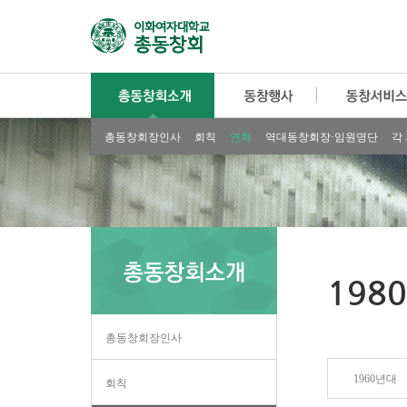
총동창회장인사
회칙
연혁
역대동창회장·임원명단
각
198
총동창회장인사
1960년대
회칙