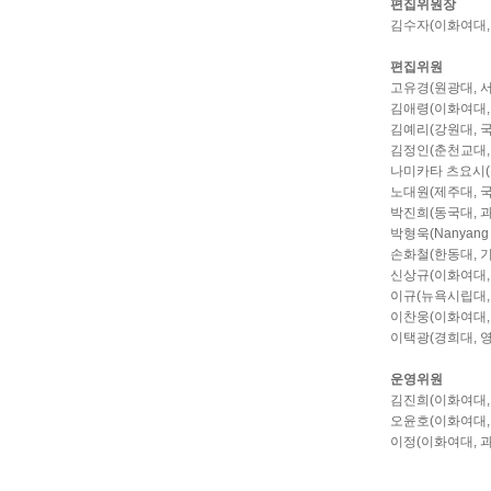
편집위원장
김수자
(
이화여대
편집위원
고유경
(
원광대
,
김애령
(
이화여대
김예리
(
강원대
,
김정인
(
춘천교대
나미카타 츠요시
(
노대원
(
제주대
,
박진희
(
동국대
,
박형욱
(Nanyang 
손화철
(
한동대
,
신상규
(
이화여대
이규
(
뉴욕시립대
이찬웅
(
이화여대
이택광
(
경희대
,
운영위원
김진희
(
이화여대
오윤호
(
이화여대
이정
(
이화여대
,