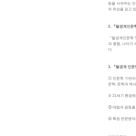
등을 사유하는 인
의 위상을 갖고 
2.
『
탈경계인문
『
탈경계인문학
과 융합
,
나아가 
다
.
3.
『
탈경계 인문
①
인문학 기반의
문학
,
문학과 역사
②
21
세기 환경에
③
대립과 갈등을 
④
특정 전문분야