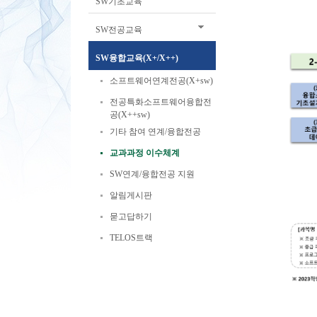
SW기초교육
SW전공교육
SW융합교육(X+/X++)
소프트웨어연계전공(X+sw)
전공특화소프트웨어융합전
공(X++sw)
기타 참여 연계/융합전공
교과과정 이수체계
SW연계/융합전공 지원
알림게시판
묻고답하기
TELOS트랙