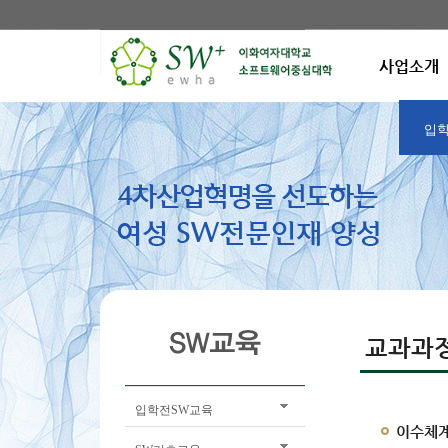
사업소개
입학
교과과
입학전SW교육
이수체