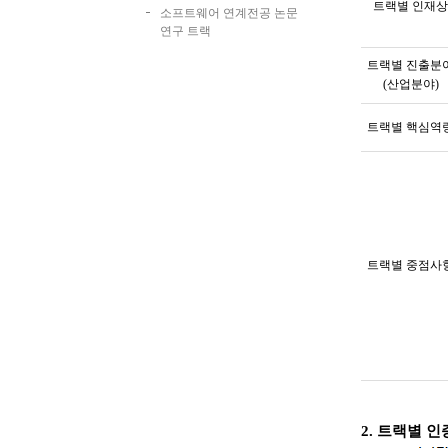
트랙별 인재상
소프트웨어 연계전공 논문
연구 트랙
트랙별 진출분
(
산업분야
)
트랙별 핵심역
트랙별 중점사
2.
트랙별 인