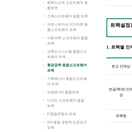
화학신소재 소프트웨어 융
합트랙
건축소프트웨어 융합 트랙
커뮤니케이션 미디어학 융
트랙설정
합소프트웨어 트랙
사회과학 소프트웨어 융합
트랙
1.
트랙별 인
건축도시시스템 융합소프
트웨어 트랙
환경공학 융합소프트웨어
본교 인재상
트랙
기후에너지 융합소프트웨
어 트랙
전공
(
학과
)
인
의생명 SW 융합트랙
상
디자인 소프트웨어 융합
트랙
IT융합콘텐츠 트랙
트랙명
SW 융합 경영학 논문연구
트랙