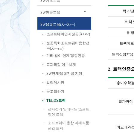
SW기초교육
학과
/
SW전공교육
트 랙
SW융합교육(X+/X++)
유 
소프트웨어연계전공(X+sw)
전공특화소프트웨어융합전
트랙지도
공(X++sw)
트랙신청학생
기타 참여 연계/융합전공
교과과정 이수체계
2.
트랙인증요
SW연계/융합전공 지원
알림게시판
총이수학
묻고답하기
TELOS트랙
교과과정
전자전기 임베디드 소프트
웨어 트랙
소프트웨어 융합 미래식품
비교과과
산업 트랙