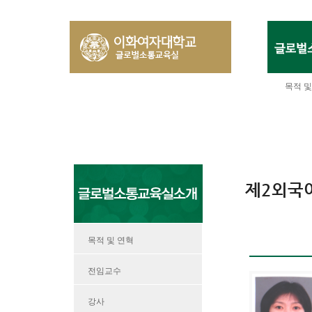
목적 및
제2외국
목적 및 연혁
전임교수
강사