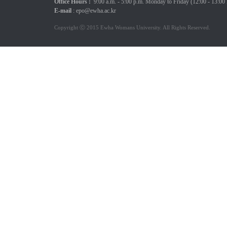
Office Hours :
9:00 a.m. - 5:00 p.m.
Monday to Friday
(12:00 - 13:00
E-mail
:
epo@ewha.ac.kr
Copyright ⓒ 2015 Ewha Womans University. All Rights Reserved.