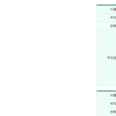
이
위
전
주요
이
위
전