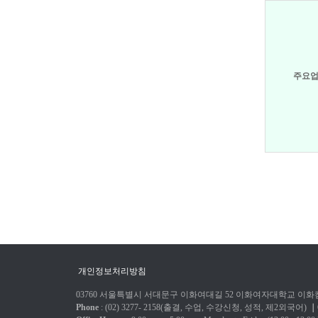
주요
개인정보처리방침
03760 서울특별시 서대문구 이화여대길 52 이화여자대학교 이화캠
Phone
: (02) 3277-
2158(출결, 수업, 수강신청, 성적, 제2외국어)
｜