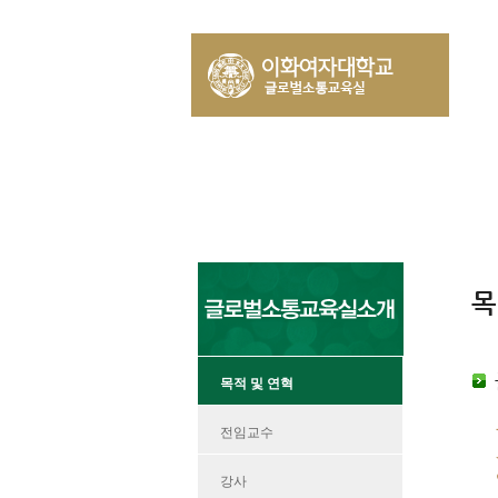
목
목적 및 연혁
전임교수
강사