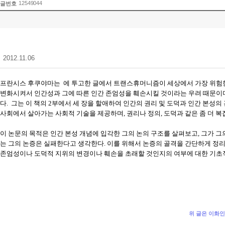
12549044
글번호
2012.11.06
프란시스 후쿠야마는
에 투고한 글에서 트랜스휴머니즘이 세상에서 가장 위험
변화시켜서 인간성과 그에 따른 인간 존엄성을 훼손시킬 것이라는 우려 때문이
다
.
그는 이 책의
2
부에서 세 장을 할애하여 인간의 권리 및 도덕과 인간 본성의
사회에서 살아가는 사회적 기술을 제공하며
,
권리나 정의
,
도덕과 같은 좀 더 
이 논문의 목적은 인간 본성 개념에 입각한 그의 논의 구조를 살펴보고
,
그가 그
는 그의 논증은 실패한다고 생각한다
.
이를 위해서 논증의 골격을 간단하게 정
존엄성이나 도덕적 지위의 변경이나 훼손을 초래할 것인지의 여부에 대한 기초
위 글은 이화