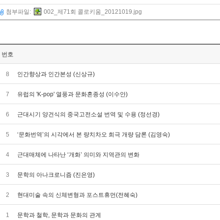
첨부파일:
002_제71회 콜로키움_20121019.jpg
번호
8
인간향상과 인간본성 (신상규)
7
유럽의 'K-pop' 열풍과 문화혼종성 (이수안)
6
근대시기 양건식의 중국고전소설 번역 및 수용 (정선경)
5
‘문화번역’의 시각에서 본 량치차오 희극 개량 담론 (김영숙)
4
근대매체에 나타난 ‘개화’ 의미와 지역관의 변화
3
문학의 아나크로니즘 (진은영)
2
현대미술 속의 신체변형과 포스트휴먼(전혜숙)
1
문학과 철학, 문학과 문화의 관계