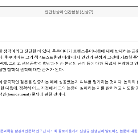
인간향상과 인간본성 (신상규)
한 생각이라고 진단한 바 있다
.
후쿠야마가 트랜스휴머니즘에 대해 반대하는 근원
다
.
후쿠야마는 그의 책
<
포스트휴먼 미래
>
에서 인간의 본성과 그것에 기초한 
 관계
,
그리고 생명공학적 향상과 인간 본성의 관계 등에 대해 폭넓게 논의하고 
복잡한 철학적 원칙에 대한 근거가 된다
.
의 궁극적인 결론을 입증하는 데에 성공했는지 여부를 평가하는 것이다
.
논의의 
리한 다음에
,
정확히 어느 지점에서 그의 논증이 실패하는 지를 밝히려고 시도할 
적인
(foundational)
문제에 관한 것이다
.
인문과학원 탈경계인문학 연구단 제71회 콜로키움에서 신상규 선생님이 발표하신 논문에 대한 