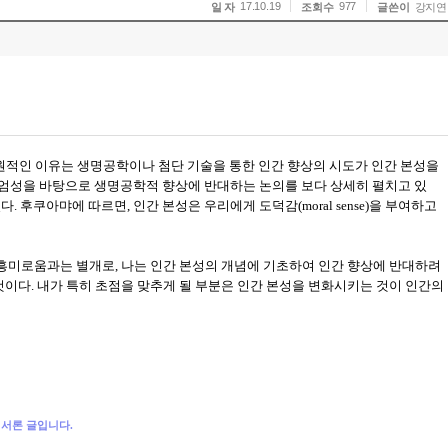
17.10.19
977
일 자
조회수
글쓴이
강지연
적인 이유는 생명공학이나 첨단 기술을 통한 인간 향상의 시도가 인간 본성을
존엄성을 바탕으로 생명공학적 향상에 반대하는 논의를 보다 상세히 펼치고 있
있다
.
후쿠아먀에 따르면
,
인간 본성은 우리에게 도덕감
(moral sense)
을 부여하고
흥미로움과는 별개로
,
나는 인간 본성의 개념에 기초하여 인간 향상에 반대하려
것이다
.
내가 특히 초점을 맞추게 될 부분은 인간 본성을 변화시키는 것이 인간의
서론 글입니다.