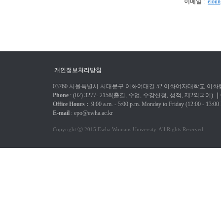
이메일
:
elou
개인정보처리방침
03760 서울특별시 서대문구 이화여대길 52 이화여자대학교 이화캠
Phone
: (02) 3277-
2158(출결, 수업, 수강신청, 성적, 제2외국어)
｜
Office Hours :
9:00 a.m. - 5:00 p.m.
Monday to Friday
(12:00 - 13:00
E-mail
:
epo@ewha.ac.kr
Copyright ⓒ 2015 Ewha Womans University. All Rights Reserved.