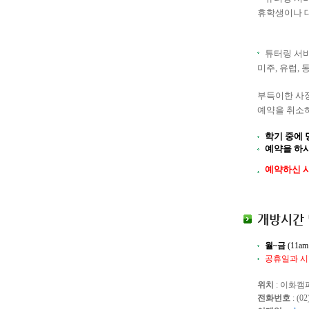
휴학생이나 대
튜터링 서
미주, 유럽,
부득이한 사정
예약을 취소하
학기 중에 당
예약을 하시
예약하신 시
개방시간 
월~금
(11a
공휴일과 시
위치
: 이화캠
전화번호
: (02