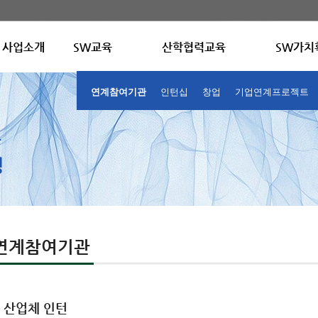
사업소개
SW교육
산학협력교육
SW가치
연계참여기관
인턴십
창업
기업연계프로젝트
연계참여기관
산업체 인턴