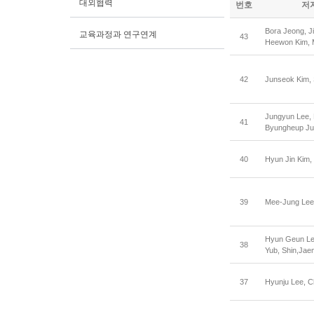
대외협력
번호
저
Bora Jeong, J
교육과정과 연구연계
43
Heewon Kim, 
42
Junseok Kim, 
Jungyun Lee, 
41
Byungheup Ju
40
Hyun Jin Kim, 
39
Mee-Jung Lee,
Hyun Geun Le
38
Yub, Shin,Jae
37
Hyunju Lee, C