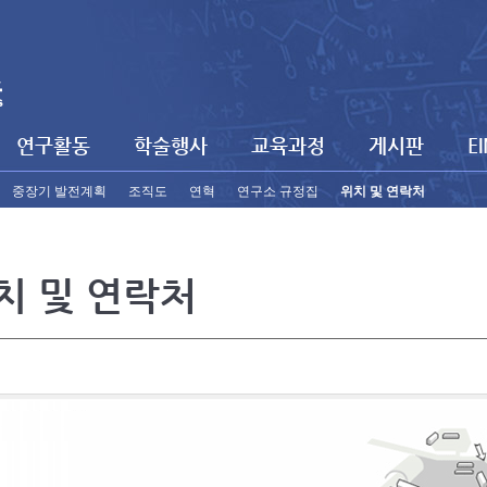
연구활동
학술행사
교육과정
게시판
E
중장기 발전계획
조직도
연혁
연구소 규정집
위치 및 연락처
치 및 연락처