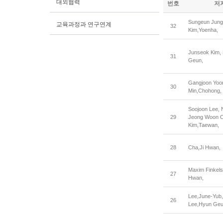
대외협력
번호
저
Sungeun Jung,
교육과정과 연구연계
32
Kim,Yoenha,
Junseok Kim,
31
Geun,
Gangjoon Yoo
30
Min,Chohong,
Soojoon Lee,
29
Jeong Woon C
Kim,Taewan,
28
Cha,Ji Hwan,
Maxim Finkelst
27
Hwan,
Lee,June-Yub,
26
Lee,Hyun Geu