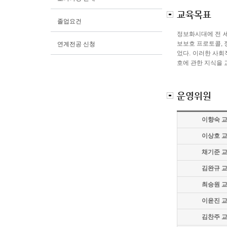
교육목표
졸업요건
정보화시대에 전 세
보보호 프로토콜, 
연계전공 신청
었다. 이러한 사회
호에 관한 지식을 
운영위원
이향숙 
이상호 
채기준 
김완규 
최승원 
이윤진 
김찬주 