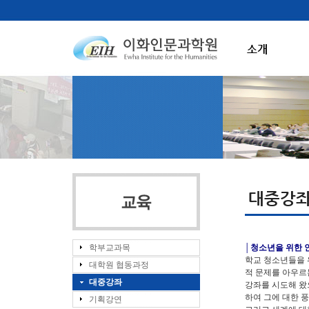
소개
대중강
학부교과목
│
청소년을 위한 
학교 청소년들을 
대학원 협동과정
적 문제를 아우르
대중강좌
강좌를 시도해 왔
하여 그에 대한 
기획강연