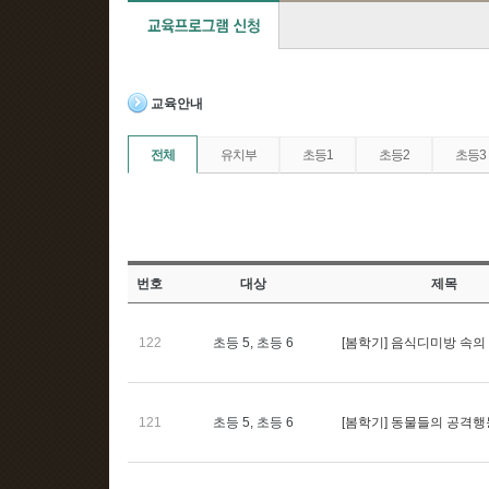
교육안내
전체
유치부
초등1
초등2
초등3
번호
대상
제목
122
초등 5, 초등 6
[봄학기] 음식디미방 속의
121
초등 5, 초등 6
[봄학기] 동물들의 공격행