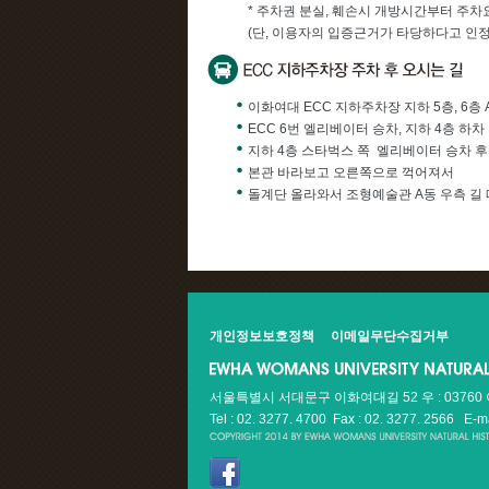
* 주차권 분실, 훼손시 개방시간부터 주차
(단, 이용자의 입증근거가 타당하다고 인정
이화여대 ECC 지하주차장 지하 5층, 6층 
ECC 6번 엘리베이터 승차, 지하 4층 하차
지하 4층 스타벅스 쪽 엘리베이터 승차 후
본관 바라보고 오른쪽으로 꺽어져서
돌계단 올라와서 조형예술관 A동 우측 길
개인정보보호정책
이메일무단수집거부
서울특별시 서대문구 이화여대길 52 우 : 037
Tel : 02. 3277. 4700 Fax : 02. 3277. 2566
E-m