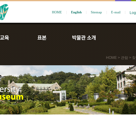
HOME
|
English
|
Sitemap
|
E-mail
|
HOME
> 관람 >