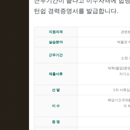
근무기간이 끝나고 이수자격에 합당
턴쉽 경력증명서를 발급합니다.
지원자격
관련분
실습분야
박물관 제
근무기간
소정 
재학(졸업)증명
제출서류
자기소개
선 발
1차 서류심
해당기간 6개월
이 수
각 
증 명