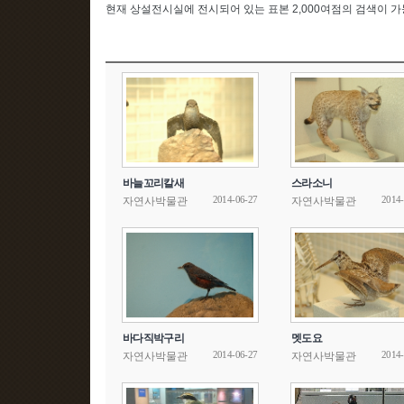
현재 상설전시실에 전시되어 있는 표본 2,000여점의 검색이 
바늘꼬리칼새
스라소니
2014-06-27
2014-
자연사박물관
자연사박물관
바다직박구리
멧도요
2014-06-27
2014-
자연사박물관
자연사박물관