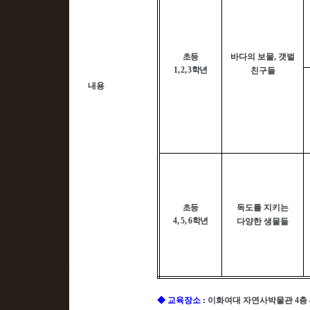
초등
바다의 보물
,
갯벌
1, 2, 3
학년
친구들
내용
초등
독도를 지키는
4, 5, 6
학년
다양한 생물들
◆
교육장소
:
이화여대 자연사박물관
4
층