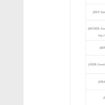
(IEET: Ins
(MUDEK: Associ
http:
(BEM
(AEER: Associa
(NBA:
(