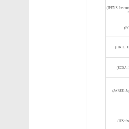
(IPENZ: Institu
h
(EC
(HKIE: Th
(ECSA: E
(JABEE: Jap
(IES: th