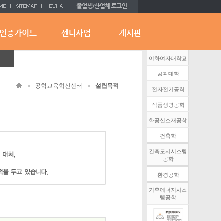
인증가이드
센터사업
게시판
이화여자대학교
공과대학
공학교육혁신센터
설립목적
>
>
전자전기공학
식품생명공학
화공신소재공학
건축학
건축도시시스템
공학
환경공학
기후에너지시스
템공학