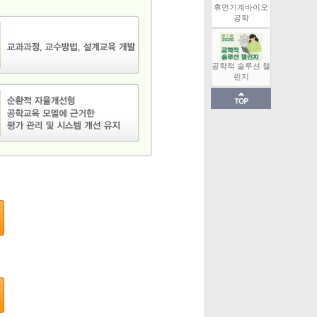
휴먼기계바이오
공학
공학적 솔루션 챌
린지