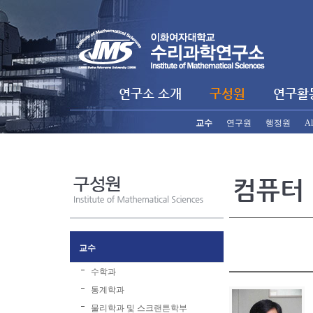
연구소 소개
구성원
연구활
교수
연구원
행정원
Al
컴퓨터
교수
수학과
통계학과
물리학과 및 스크랜튼학부