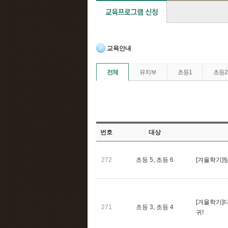
교육안내
전체
유치부
초등1
초등2
번호
대상
272
초등 5, 초등 6
[겨울학기]
[겨울학기]
271
초등 3, 초등 4
귀!