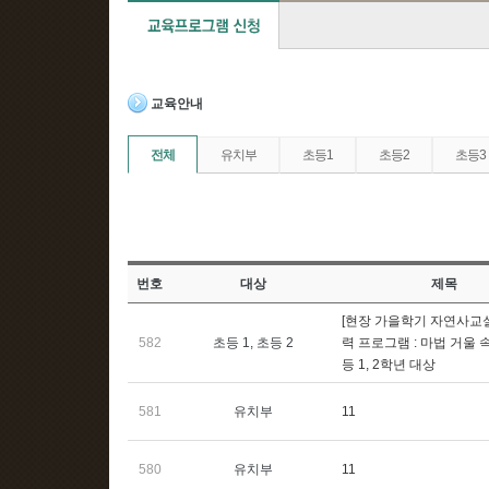
교육안내
전체
유치부
초등1
초등2
초등3
번호
대상
제목
[현장 가을학기 자연사교실
582
초등 1, 초등 2
력 프로그램 : 마법 거울 속
등 1, 2학년 대상
581
유치부
11
580
유치부
11