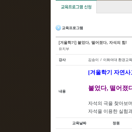
교육프로그램
[겨울학기] 붙었다, 떨어졌다, 자석의 힘!
유치부
강사
김송이 / 이화여대 환경교
[
겨울학기 자연
붙었다
,
떨어졌
내용
자석의 극을 찾아보
자석을 이용한 실험과
교육날짜
정원