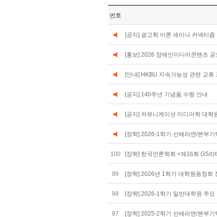
번호
[공지] 광고학 이론 세미나 커넥티즘
[홍보] 2026 장애인미디어콘텐츠 
[안내] HKBU 지속가능성 관련 교류
[공지] 140주년 기념품 수령 안내
[공지] 커뮤니케이션 미디어학 대학
[장학] 2026-1학기 선배라면/본부기탁
100
[장학] 한국언론학회 <제16회 GS리테
99
[장학] 2026년 1학기 대학원동창회
98
[장학] 2026-1학기 일반대학원 주
97
[장학] 2025-2학기 선배라면/본부기탁