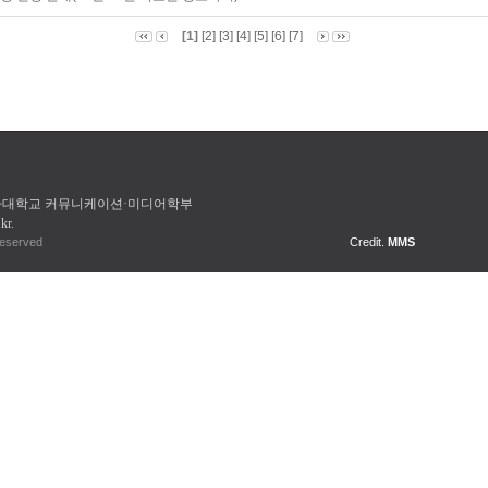
[1]
[2]
[3]
[4]
[5]
[6]
[7]
여자대학교
커뮤니케이션·미디어학부
kr
.
s University. All Right Reserved
Credit.
MMS