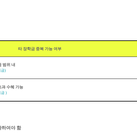
타 장학금 중복 가능 여부
 범위 내
록금
)
초과 수혜 가능
록금
)
환하여야 함