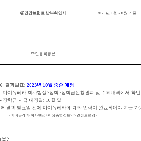
④
건강보험료 납부확인서
2023
년
1
월
~ 8
월 기준
주민등록등본
-
6.
결과발표
:
2023
년
10
월 중순 예정
-
마이유레카 학사행정
>
장학
>
장학금신청결과 및 수혜내역에서 확인
-
장학금 지급 예정일
: 10
월 말
※
결과 발표일 전에 마이유레카에 계좌 입력이 완료되어야 지급 가
(
마이유레카 학사행정
>
학생종합정보
>
개인정보변경
)
[
붙임
]