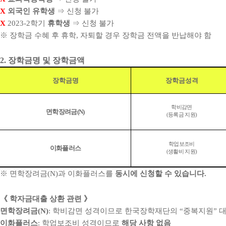
X
외국인 유학생
⇒
신청 불가
X
2023-2
학기
휴학생
⇒
신청 불가
※
장학금 수혜 후 휴학
,
자퇴할 경우 장학금 전액을 반납해야 함
2.
장학금명 및 장학금액
장학금명
장학금성격
학비감면
면학장려금
(N)
(등록금 지원)
학업보조비
이화플러스
(생활비 지원)
※
면학장려금
(N)
과 이화플러스를
동시에 신청할 수 있습니다
.
《
학자금대출 상환 관련
》
면학장려금
(N)
:
학비감면 성격이므로 한국장학재단의
“
중복지원
”
대
이화플러스
:
학업보조비 성격이므로
해당 사항 없음