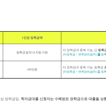
1
인당 장학금액
타 장학금과 중복 가능
,
단
등록금
등록금 범위 내 차등 지원
≦
(
타장학금
+
면학장려금
(N)
등
타 장학금과 중복 가능
,
등록금
100만원
≧
(
타장학금
+
면학장려금
(N)
등
상 장학금임
.
학자금대출 신청자는 수혜받은 장학금으로 대출을 상