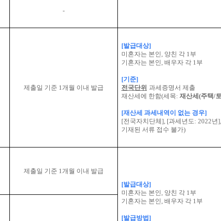
-
[
발급대상
]
미혼자는 본인
,
양친 각
1
부
기혼자는 본인
,
배우자 각
1
부
[
기준
]
제출일 기준
1
개월 이내 발급
전국단위
과세증명서 제출
재산세에 한함
(
세목
:
재산세
(
주택
/
[
재산세 과세내역이 없는 경우
]
[
전국자치단체
], [
과세년도
: 2022
년
]
기재된 서류 접수 불가
)
제출일 기준
1
개월 이내 발급
[
발급대상
]
미혼자는 본인
,
양친 각
1
부
기혼자는 본인
,
배우자 각
1
부
[
발급방법
]