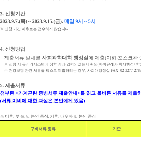
3.
신청기간
2023.9.7.(
목
) ~ 2023.9.15.(
금
),
매일
9
시
~ 5
시
※
신청 기간 이후로는 접수하지 않습니다
.
4.
신청방법
제출서류 일체를
사회과학대학 행정실
에 제출
(
이화
‧
포스코관
※
신청 시 유레카시스템에 장학 계좌 입력되었는지 확인
(
마이유레카 학사행정
>
학
※
건강보험 관련 서류를 팩스로 제출하려는 경우
,
사회대행정실
FAX: 02-3277-278
5.
제출서류
첨부된
<
가계곤란 증빙서류 제출안내
>
를 읽고 올바른 서류를 제출
(
서류 미비에 대한 과실은 본인에게 있음
)
※
미혼
:
부
·
모 및 본인 중심
,
기혼
:
배우자 및 본인 중심
구비서류 종류
기준