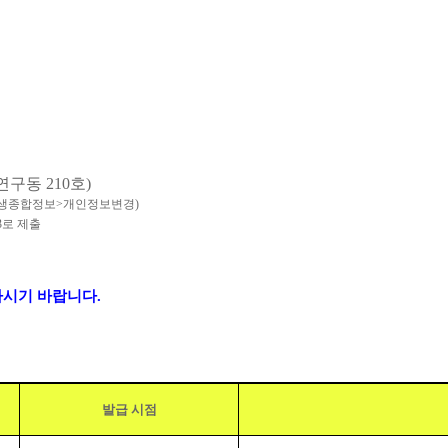
 연구동
210
호
)
생종합정보
>
개인정보변경
)
3
로 제출
하시기 바랍니다
.
발급 시점