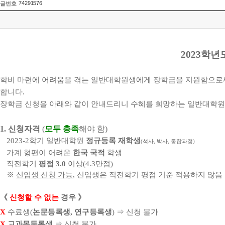
74291576
글번호
2023
학년
학비 마련에 어려움을 겪는 일반대학원생에게 장학금을 지원함으로써
합니다
.
장학금 신청을 아래와 같이 안내드리니 수혜를 희망하는 일반대학원
1.
신청자격
(
모두 충족
해야 함
)
2023-2
학기 일반대학원
정규등록
재학생
(
석사
,
박사
,
통합과정
)
가계 형편이 어려운
한국 국적
학생
직전학기
평점
3.0
이상
(4.3
만점
)
※
신입생 신청 가능
,
신입생은 직전학기 평점 기준 적용하지 않음
《
신청할 수 없는
경우
》
X
수료생
(
논문등록생
,
연구등록생
)
⇒
신청 불가
X
교과목등록생
⇒
신청 불가