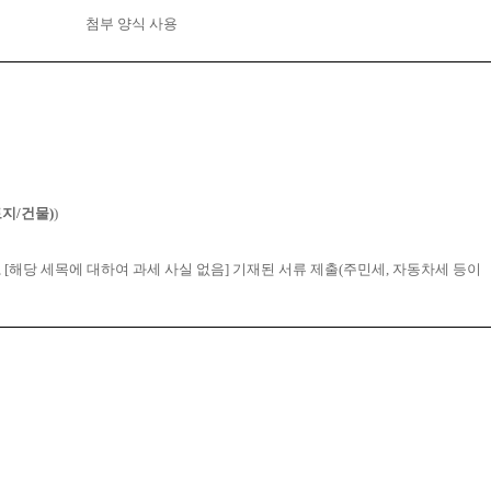
첨부 양식 사용
토지
/
건물
)
)
, [
해당 세목에 대하여 과세 사실 없음
]
기재된 서류 제출
(
주민세
,
자동차세 등이