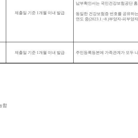
납부확인서는 국민건강보험공단 홈
제출일 기준
1
개월 이내 발급
동일한 건강보험증 번호를 공유하는
연도 중
(2023.1.~8.)
부양자
-
피부양자
제출일 기준
1
개월 이내 발급
주민등록등본에 가족관계가 모두 나
능함