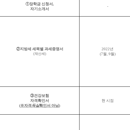
①
장학금 신청서
,
-
자기소개서
②
지방세 세목별 과세증명서
2022
년
(
재산세
)
(7
월
, 9
월
)
③
건강보험
자격확인서
현 시점
(
※
자격
득실
확인서 아님
)