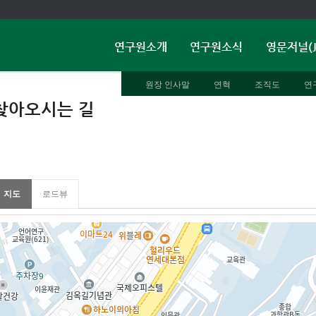
연구원소개
연구원소식
영문저널(J
원장 인사말
연혁
조직도
연
찾아오시는 길
지도
로드뷰