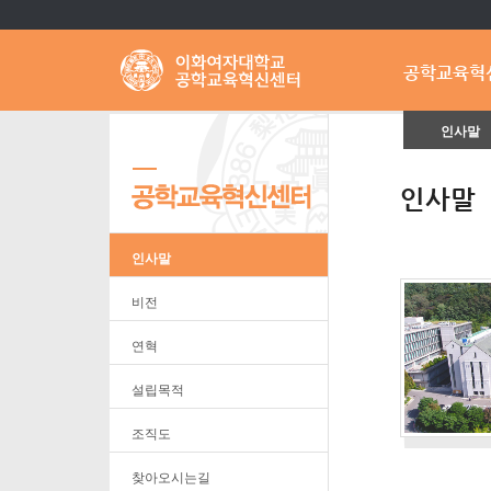
공학교육혁
인사말
인사말
인사말
비전
연혁
설립목적
조직도
찾아오시는길