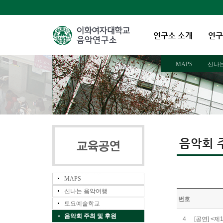
연구소 소개
연구
MAPS
신나
음악회 
MAPS
신나는 음악여행
번호
토요예술학교
음악회 주최 및 후원
4
[공연] <