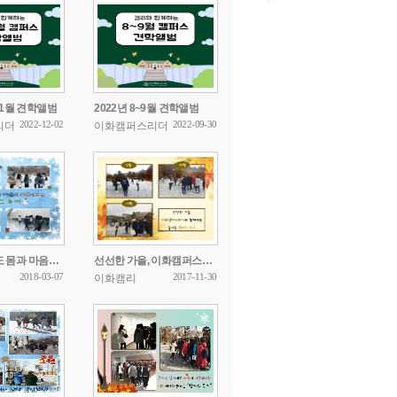
~11월 견학앨범
2022년 8~9월 견학앨범
2022-12-02
2022-09-30
리더
이화캠퍼스리더
추운 겨울에도 몸과 마음이 따듯해지는 캠퍼스 투어
선선한 가을, 이화캠퍼스리더와 함께하는 즐거운 캠퍼스 투어
2018-03-07
2017-11-30
이화캠리