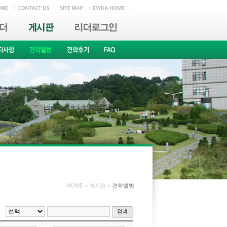
HOME > 게시판 >
견학앨범