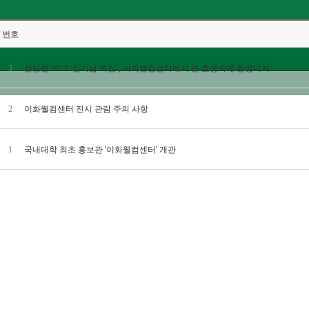
번호
3
런닝맨 2013 ‘인기남 특집’, 이화웰컴센터에서 큰 호응속에 촬영마쳐
2
이화웰컴센터 전시 관람 주의 사항
1
국내대학 최초 홍보관 '이화웰컴센터' 개관