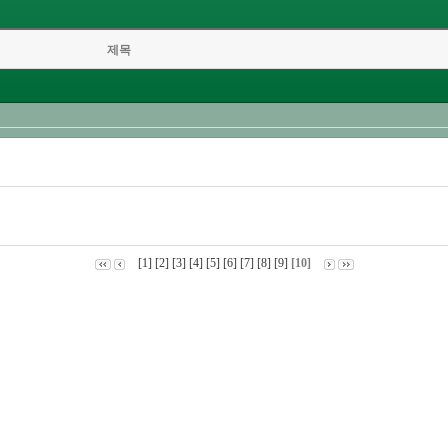
제목
[1]
[2]
[3]
[4]
[5]
[6]
[7]
[8]
[9]
[10]