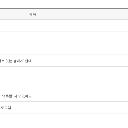
제목
이로 잇는 생태계' 안내
진 '덕후들' 다 모였어요'
 프로그램