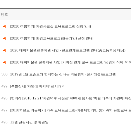
번호
[2026 여름학기] 자연사교실 교육프로그램 신청 안내
[2026 여름학기] 환경교육프로그램(온라인) 신청 안내
2026 대학박물관진흥지원 사업 - 진로연계프로그램 안내(중고등학생 대상)
[2026 대학박물관 진흥지원 사업] 기획전 연계 교육 프로그램 '생명의 식탁: 먹
500
2019년 1월 도슨트와 함게하는 신나는 겨울방학 (전시해설)프로그램
499
[특별전시] '자연에 빠지다' 전시개막
498
[한겨례] 2018.12.21 '자연덕후 사진전' 40여개 탐사팀 '어릴 때부터 자연에 빠
497
[2018학년도 겨울학기] 가족 교육프로그램-예술체험기반 창의과학 융합교육
496
12월 관람시간 및 휴관일