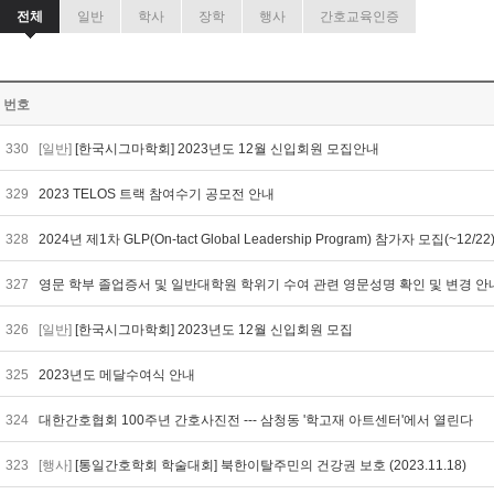
전체
일반
학사
장학
행사
간호교육인증
번호
330
[일반]
[한국시그마학회] 2023년도 12월 신입회원 모집안내
329
2023 TELOS 트랙 참여수기 공모전 안내
328
2024년 제1차 GLP(On-tact Global Leadership Program) 참가자 모집(~12/22
327
영문 학부 졸업증서 및 일반대학원 학위기 수여 관련 영문성명 확인 및 변경 
326
[일반]
[한국시그마학회] 2023년도 12월 신입회원 모집
325
2023년도 메달수여식 안내
324
대한간호협회 100주년 간호사진전 --- 삼청동 '학고재 아트센터'에서 열린다
323
[행사]
[통일간호학회 학술대회] 북한이탈주민의 건강권 보호 (2023.11.18)