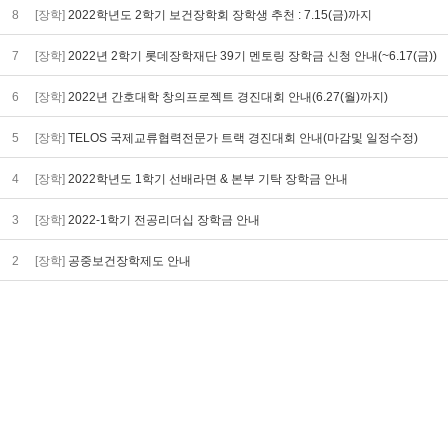
8
[장학]
2022학년도 2학기 보건장학회 장학생 추천 : 7.15(금)까지
7
[장학]
2022년 2학기 롯데장학재단 39기 멘토링 장학금 신청 안내(~6.17(금))
6
[장학]
2022년 간호대학 창의프로젝트 경진대회 안내(6.27(월)까지)
5
[장학]
TELOS 국제교류협력전문가 트랙 경진대회 안내(마감및 일정수정)
4
[장학]
2022학년도 1학기 선배라면 & 본부 기탁 장학금 안내
3
[장학]
2022-1학기 전공리더십 장학금 안내
2
[장학]
공중보건장학제도 안내